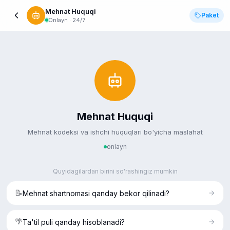
Mehnat Huquqi
Paket
Onlayn · 24/7
Mehnat Huquqi
Mehnat kodeksi va ishchi huquqlari bo'yicha maslahat
onlayn
Quyidagilardan birini so'rashingiz mumkin
📝
Mehnat shartnomasi qanday bekor qilinadi?
Yuridik xizmatlar va huquqiy axborot. Professional
🌴
Ta'til puli qanday hisoblanadi?
huquqiy maslahat va qonunchilik yangiliklari.