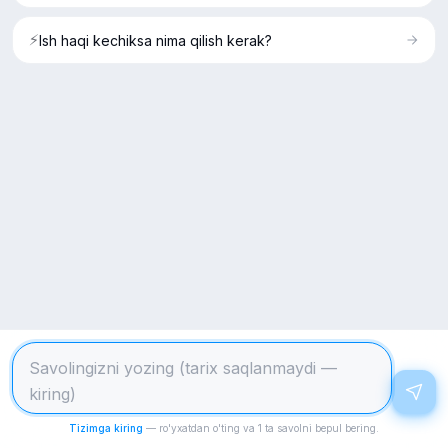
Xizmatlar
AI Maslahatchilar
⚡
Ish haqi kechiksa nima qilish kerak?
Barcha xizmatlar
Aliment
Aliment kalkulyatori
Ajrim
AI maslahatchilar
Nikoh va mol-mulk
Biznes
Sayt
Blog
Narxlar
Kirish
©
2026
Civil.uz — Barcha huquqlar himoyalangan
Maxfiylik
Foydalanish shartlari
Tizimga kiring
— ro'yxatdan o'ting va 1 ta savolni bepul bering.