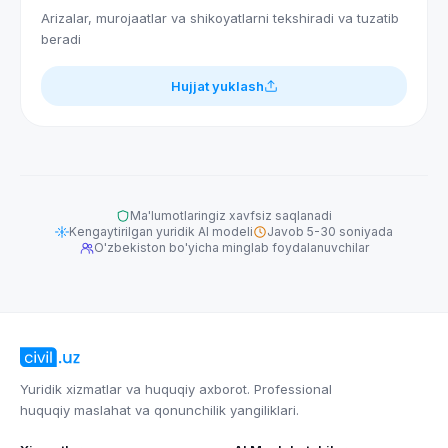
Arizalar, murojaatlar va shikoyatlarni tekshiradi va tuzatib
beradi
Hujjat yuklash
Ma'lumotlaringiz xavfsiz saqlanadi
Kengaytirilgan yuridik AI modeli
Javob 5-30 soniyada
O'zbekiston bo'yicha minglab foydalanuvchilar
Yuridik xizmatlar va huquqiy axborot. Professional
huquqiy maslahat va qonunchilik yangiliklari.