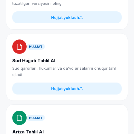
tuzatilgan versiyasini oling
Hujjat yuklash
HUJJAT
Sud Hujjati Tahlil AI
Sud qarorlari, hukumlar va da'vo arizalarini chuqur tahlil
qiladi
Hujjat yuklash
HUJJAT
Ariza Tahlil AI