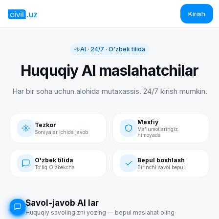
Kirish
AI · 24/7 · O'zbek tilida
Huquqiy AI maslahatchilar
Har bir soha uchun alohida mutaxassis. 24/7 kirish mumkin.
Maxfiy
Tezkor
Ma'lumotlaringiz
Soniyalar ichida javob
himoyada
O'zbek tilida
Bepul boshlash
To'liq O'zbekcha
Birinchi savol bepul
Savol-javob AI lar
Huquqiy savolingizni yozing — bepul maslahat oling