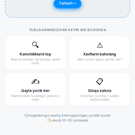
Tanlash
Xizmatlar
AI Maslahatchilar
Barcha xizmatlar
Aliment
Aliment kalkulyatori
Ajrim
YUKLAGANINGIZDAN KEYIN BIR BOSISHDA
AI maslahatchilar
Nikoh va mol-mulk
Biznes
🔍
⚠️
Sayt
Kamchiliklarni top
Xavflarni baholang
Noaniq bandlar, bo'shliqlar, xavfli
Men uchun qaysi xavflar bor?
Blog
joylar
Narxlar
Kirish
✍️
📋
Qayta yozib ber
Qisqa xulosa
Kamchiliklar tuzatilgan yakuniy
Tomonlar, summa, muddat,
matn
majburiyatlar
©
2026
Civil.uz — Barcha huquqlar himoyalangan
Maxfiylik
Foydalanish shartlari
Hujjatlaringiz maxfiy
Kengaytirilgan yuridik model
Javob 10-30 soniyada