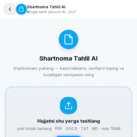
Shartnoma Tahlil AI
Hujjat tahlil qiluvchi AI · 24/7
Shartnoma Tahlil AI
Shartnomani yuklang — kamchiliklarni, xavflarni toping va
tuzatilgan versiyasini oling
Hujjatni shu yerga tashlang
Yuridik xizmatlar va huquqiy axborot. Professional
yoki bosib tanlang · PDF · DOCX · TXT · MD · max 15MB
huquqiy maslahat va qonunchilik yangiliklari.