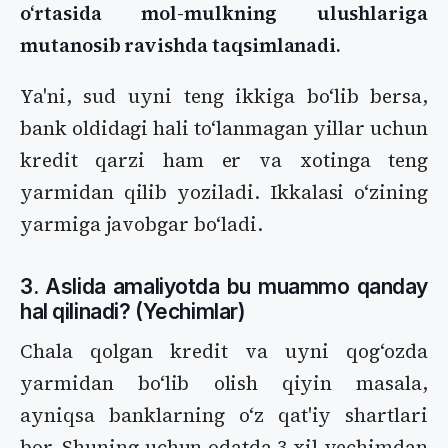
oʻrtasida mol-mulkning ulushlariga
mutanosib ravishda taqsimlanadi.
Ya'ni, sud uyni teng ikkiga boʻlib bersa,
bank oldidagi hali toʻlanmagan yillar uchun
kredit qarzi ham er va xotinga teng
yarmidan qilib yoziladi. Ikkalasi oʻzining
yarmiga javobgar boʻladi.
3. Aslida amaliyotda bu muammo qanday
hal qilinadi? (Yechimlar)
Chala qolgan kredit va uyni qogʻozda
yarmidan boʻlib olish qiyin masala,
ayniqsa banklarning oʻz qat'iy shartlari
bor. Shuning uchun odatda 3 xil yechimdan