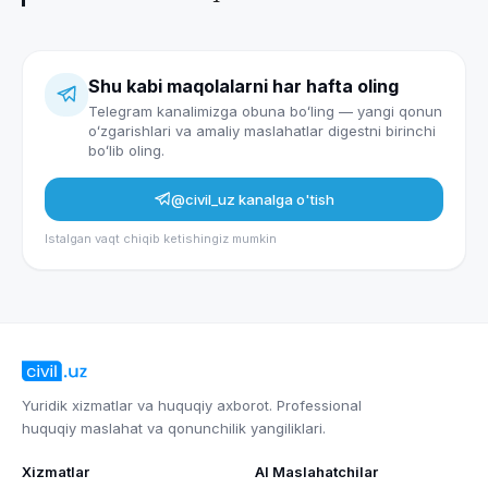
Shu kabi maqolalarni har hafta oling
Telegram kanalimizga obuna boʻling — yangi qonun
oʻzgarishlari va amaliy maslahatlar digestni birinchi
boʻlib oling.
@civil_uz
kanalga o'tish
Istalgan vaqt chiqib ketishingiz mumkin
Yuridik xizmatlar va huquqiy axborot. Professional
huquqiy maslahat va qonunchilik yangiliklari.
Xizmatlar
AI Maslahatchilar