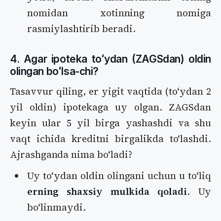
nomidan xotinning nomiga
rasmiylashtirib beradi.
4. Agar ipoteka toʻydan (ZAGSdan) oldin
olingan boʻlsa-chi?
Tasavvur qiling, er yigit vaqtida (toʻydan 2
yil oldin) ipotekaga uy olgan. ZAGSdan
keyin ular 5 yil birga yashashdi va shu
vaqt ichida kreditni birgalikda toʻlashdi.
Ajrashganda nima boʻladi?
Uy toʻydan oldin olingani uchun u toʻliq
erning shaxsiy mulkida qoladi
. Uy
boʻlinmaydi.