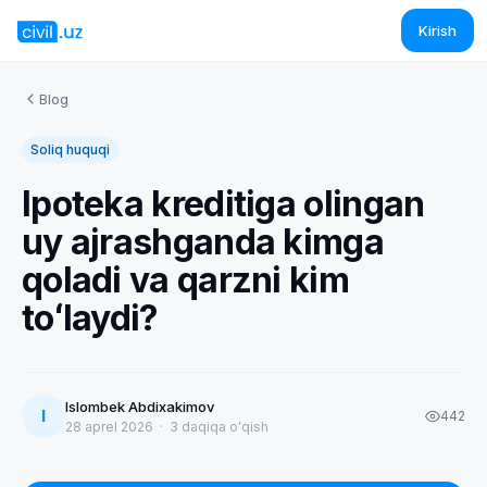
Kirish
Blog
Soliq huquqi
Ipoteka kreditiga olingan
uy ajrashganda kimga
qoladi va qarzni kim
toʻlaydi?
Islombek Abdixakimov
I
442
28 aprel 2026
·
3
daqiqa oʻqish