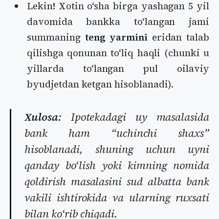
Lekin! Xotin oʻsha birga yashagan 5 yil
davomida bankka toʻlangan jami
summaning
teng yarmini
eridan talab
qilishga qonunan toʻliq haqli (chunki u
yillarda toʻlangan pul oilaviy
byudjetdan ketgan hisoblanadi).
Xulosa:
Ipotekadagi uy masalasida
bank ham “uchinchi shaxs”
hisoblanadi, shuning uchun uyni
qanday boʻlish yoki kimning nomida
qoldirish masalasini sud albatta bank
vakili ishtirokida va ularning ruxsati
bilan koʻrib chiqadi.