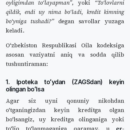
oyligimdan toʻlayapman”
, yoki
“Toʻlovlarni
qildik, endi uy nima boʻladi, kredit kimning
boʻyniga tushadi?”
degan savollar yuzaga
keladi.
Oʻzbekiston Respublikasi Oila kodeksiga
asosan vaziyatni aniq va sodda qilib
tushuntiraman:
1. Ipoteka toʻydan (ZAGSdan) keyin
olingan boʻlsa
Agar siz uyni qonuniy nikohdan
oʻtganingizdan keyin kreditga olgan
boʻlsangiz, uy kreditga olinganiga yoki
toʻliq toʻlanmaganiga qaramay, u
er-