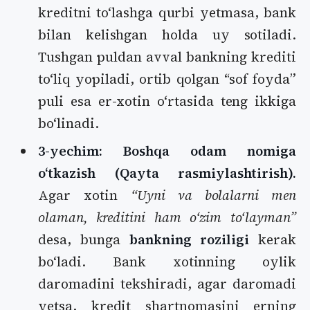
kreditni toʻlashga qurbi yetmasa, bank
bilan kelishgan holda uy sotiladi.
Tushgan puldan avval bankning krediti
toʻliq yopiladi, ortib qolgan “sof foyda”
puli esa er-xotin oʻrtasida teng ikkiga
boʻlinadi.
3-yechim: Boshqa odam nomiga
oʻtkazish (Qayta rasmiylashtirish).
Agar xotin
“Uyni va bolalarni men
olaman, kreditini ham oʻzim toʻlayman”
desa, bunga
bankning roziligi
kerak
boʻladi. Bank xotinning oylik
daromadini tekshiradi, agar daromadi
yetsa, kredit shartnomasini erning