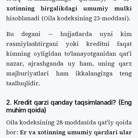
xotinning birgalikdagi umumiy mulki
hisoblanadi (Oila kodeksining 23-moddasi).
Bu degani — hujjatlarda uyni kim
rasmiylashtirgani yoki kreditni faqat
kimning oyligidan toʻlanayotganidan qat'i
nazar, ajrashganda uy ham, uning qarz
majburiyatlari ham ikkalangizga teng
taalluqlidir.
2. Kredit qarzi qanday taqsimlanadi? (Eng
muhim qoida)
Oila kodeksining 28-moddasida qat'iy qoida
bor:
Er va xotinning umumiy qarzlari ular