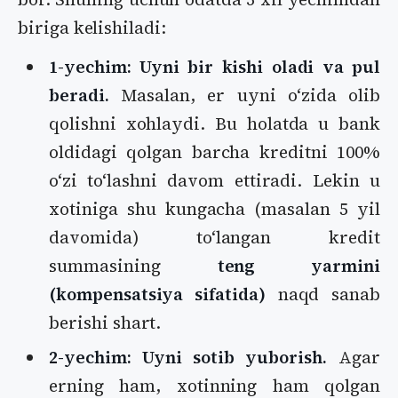
biriga kelishiladi:
1-yechim: Uyni bir kishi oladi va pul
beradi.
Masalan, er uyni oʻzida olib
qolishni xohlaydi. Bu holatda u bank
oldidagi qolgan barcha kreditni 100%
oʻzi toʻlashni davom ettiradi. Lekin u
xotiniga shu kungacha (masalan 5 yil
davomida) toʻlangan kredit
summasining
teng yarmini
(kompensatsiya sifatida)
naqd sanab
berishi shart.
2-yechim: Uyni sotib yuborish.
Agar
erning ham, xotinning ham qolgan