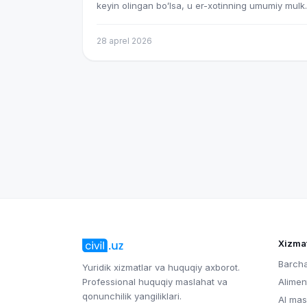
keyin olingan boʻlsa, u er-xotinning umumiy mulki
hisoblanadi va ajrashganda teng ikkiga boʻlinadi.
Qonunning adolatli qoidasiga koʻra: uy qanday
28 aprel 2026
teng boʻlinsa, hali toʻlanmagan kredit qarzi ham
er-xotin oʻrtasida teng (50/50) taqsimlanadi. Aga
uyni faqat bir taraf oʻzida olib qolmoqchi boʻlsa, 
qolgan kreditni oʻzi toʻlaydi va ikkinchi tarafga s
kungacha toʻlangan pulning yarmini
kompensatsiya qilib beradi. Batafsil quyida oʻqing
Xizmat
Barcha
Yuridik xizmatlar va huquqiy axborot.
Professional huquqiy maslahat va
Alimen
qonunchilik yangiliklari.
AI mas