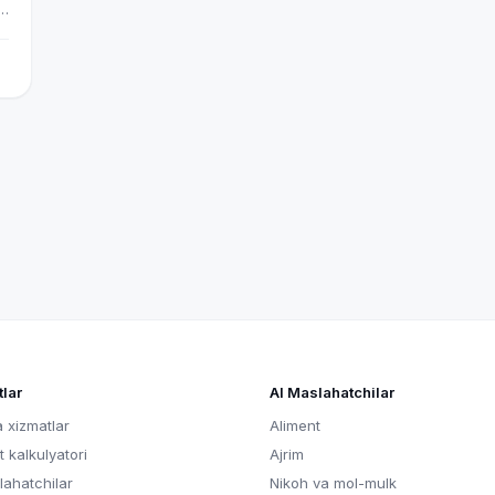
r
u
hu
!
lar
AI Maslahatchilar
 xizmatlar
Aliment
t kalkulyatori
Ajrim
lahatchilar
Nikoh va mol-mulk