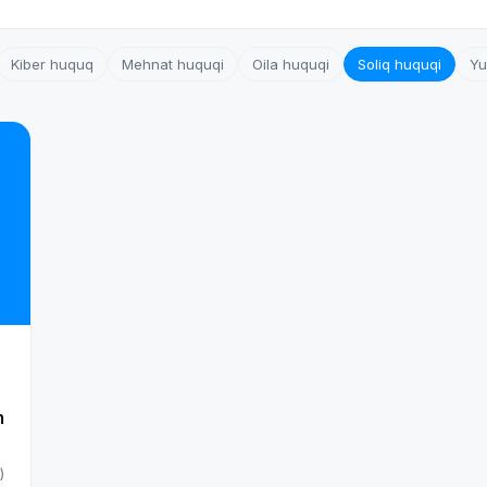
Kiber huquq
Mehnat huquqi
Oila huquqi
Soliq huquqi
Yu
m
)