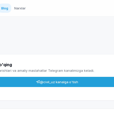
Blog
Narxlar
 o'qing
ishlari va amaliy maslahatlar Telegram kanalimizga keladi.
@civil_uz
kanalga o'tish