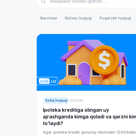
Barchasi
Biznes huquqi
Fuqarolik huquqi
Soliq huquqi
3
min
Ipoteka kreditiga olingan uy
ajrashganda kimga qoladi va qarzni ki
toʻlaydi?
Agar ipoteka krediti qonuniy nikohdan (ZAGSdan