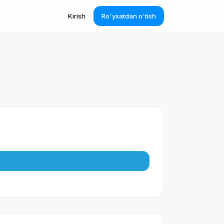
Kirish
Ro'yxatdan o'tish