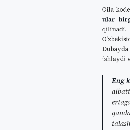
Oila kode
ular bir
qilinadi
Oʻzbekist
Dubayda 
ishlaydi 
Eng k
alba
ertag
qanda
talas