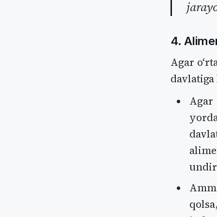
jaray
4. Alime
Agar oʻrt
davlatiga
Agar 
yord
davla
alime
undir
Ammo 
qolsa