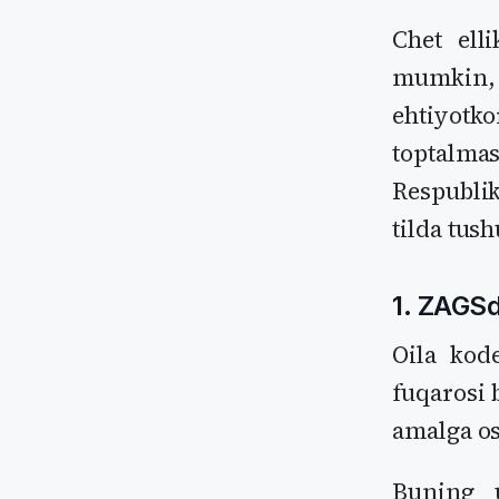
Chet ell
mumkin,
ehtiyotko
toptalma
Respublik
tilda tus
1. ZAGSd
Oila kod
fuqarosi 
amalga os
Buning 