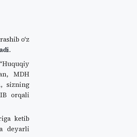
rashib oʻz
adi
.
 “Huquqiy
alan, MDH
a, sizning
IB orqali
iga ketib
a deyarli