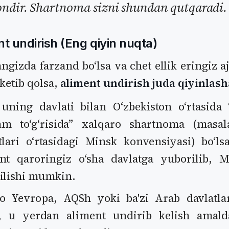
ondir. Shartnoma sizni shundan qutqaradi.
nt undirish (Eng qiyin nuqta)
angizda farzand boʻlsa va chet ellik eringiz aj
 ketib qolsa,
aliment undirish juda qiyinlash
uning davlati bilan Oʻzbekiston oʻrtasida
am toʻgʻrisida” xalqaro shartnoma (mas
tlari oʻrtasidagi Minsk konvensiyasi) boʻls
nt qaroringiz oʻsha davlatga yuborilib, M
ilishi mumkin.
Yevropa, AQSh yoki ba'zi Arab davlatlar
, u yerdan aliment undirib kelish amald