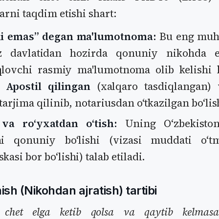
arni taqdim etishi shart:
li emas” degan ma'lumotnoma:
Bu eng muhi
z davlatidan hozirda qonuniy nikohda e
qlovchi rasmiy ma'lumotnoma olib kelishi 
at
Apostil qilingan
(xalqaro tasdiqlangan) 
 tarjima qilinib, notariusdan oʻtkazilgan boʻlis
va roʻyxatdan oʻtish:
Uning Oʻzbekiston
shi qonuniy boʻlishi (vizasi muddati oʻ
kasi bor boʻlishi) talab etiladi.
ish (Nikohdan ajratish) tartibi
chet elga ketib qolsa va qaytib kelmas