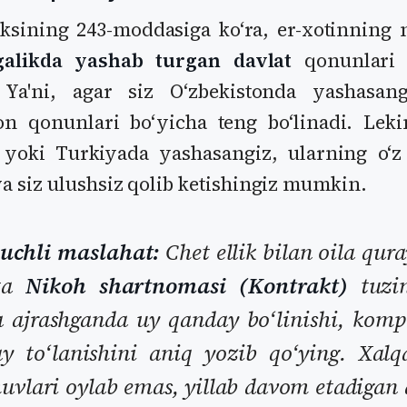
ksining 243-moddasiga koʻra, er-xotinning 
galikda yashab turgan davlat
qonunlari 
. Ya'ni, agar siz Oʻzbekistonda yashasan
on qonunlari boʻyicha teng boʻlinadi. Leki
yoki Turkiyada yashasangiz, ularning oʻz 
va siz ulushsiz qolib ketishingiz mumkin.
uchli maslahat:
Chet ellik bilan oila qur
tta
Nikoh shartnomasi (Kontrakt)
tuzi
a ajrashganda uy qanday boʻlinishi, komp
y toʻlanishini aniq yozib qoʻying. Xal
huvlari oylab emas, yillab davom etadigan 