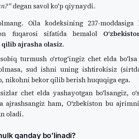
an?”
degan savol koʻp qiynaydi.
olmang. Oila kodeksining 237-moddasiga k
ton fuqarosi sifatida bemalol
Oʻzbekist
qilib ajrasha olasiz
.
sobiq turmush oʻrtogʻingiz chet elda boʻls
olmasa, sud ishni uning ishtirokisiz (sirtd
b, nikohni bekor qilib berish huquqiga ega.
sizlar chet elda yashayotgan boʻlsangiz, oʻ
a ajrashsangiz ham, Oʻzbekiston bu ajrimn
an oladi.
ulk qanday boʻlinadi?