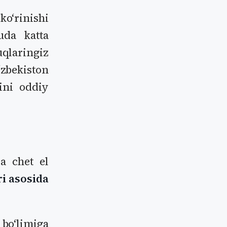
oʻrinishi
da katta
uqlaringiz
zbekiston
rini oddiy
a chet el
i asosida
oʻlimiga