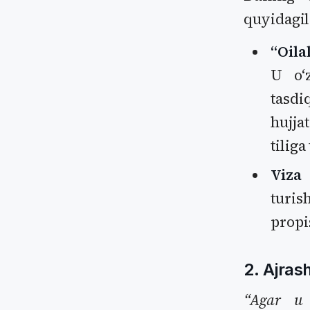
quyidagil
“Oila
U oʻ
tasdi
hujj
tiliga
Viza 
turi
propis
2. Ajrash
“Agar u 