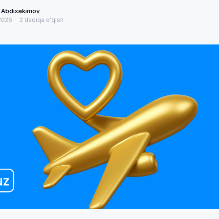
 Abdixakimov
 2026
·
2
daqiqa oʻqish