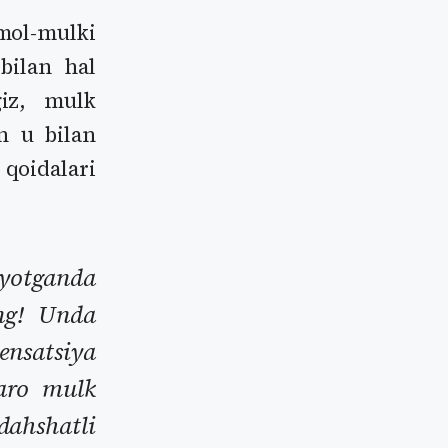
mol-mulki
bilan hal
giz, mulk
n u bilan
qoidalari
ayotganda
ng! Unda
ensatsiya
qaro mulk
dahshatli