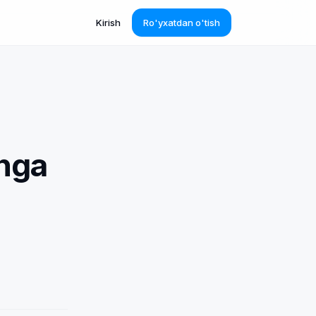
Kirish
Ro'yxatdan o'tish
shga