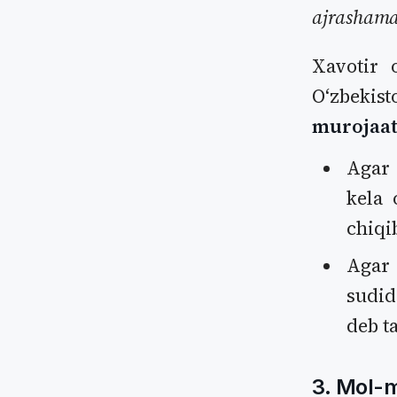
ajrasham
Xavotir 
Oʻzbekis
murojaat 
Agar 
kela 
chiqi
Agar 
sudid
deb t
3. Mol-m