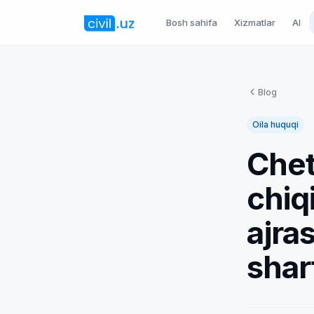
Bosh sahifa
Xizmatlar
AI
Blog
Oila huquqi
Chet
chiq
ajra
shar