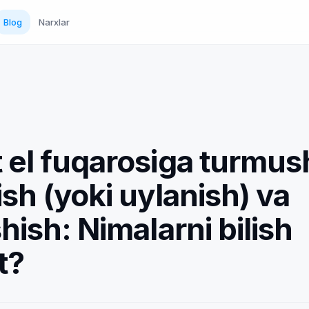
Blog
Narxlar
 el fuqarosiga turmu
ish (yoki uylanish) va
shish: Nimalarni bilish
t?