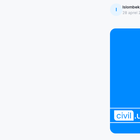
Islombek
I
28 aprel