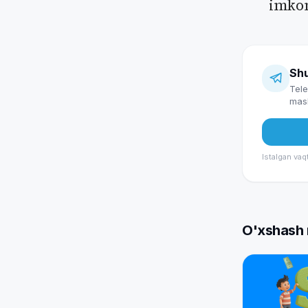
imkon
Shu
Tele
masl
Istalgan vaq
O'xshash 