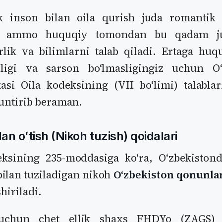
ik inson bilan oila qurish juda romantik k
 ammo huquqiy tomondan bu qadam ju
rlik va bilimlarni talab qiladi. Ertaga huq
sligi va sarson boʻlmasligingiz uchun Oʻ
asi Oila kodeksining (VII boʻlimi) talabla
huntirib beraman.
an oʻtish (Nikoh tuzish) qoidalari
eksining 235-moddasiga koʻra, Oʻzbekistond
bilan tuziladigan nikoh
Oʻzbekiston qonunlar
hiriladi.
uchun chet ellik shaxs FHDYo (ZAGS) b