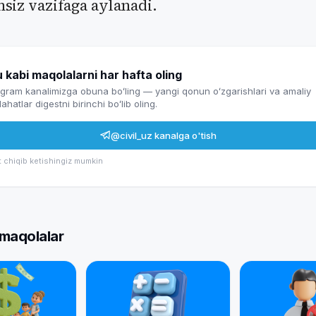
siz vazifaga aylanadi.
 kabi maqolalarni har hafta oling
gram kanalimizga obuna boʻling — yangi qonun oʻzgarishlari va amaliy
ahatlar digestni birinchi boʻlib oling.
@civil_uz
kanalga o'tish
t chiqib ketishingiz mumkin
maqolalar