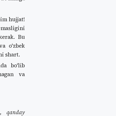
m hujjat!
masligini
kerak. Bu
va oʻzbek
hi shart.
da boʻlib
tmagan va
a, qanday