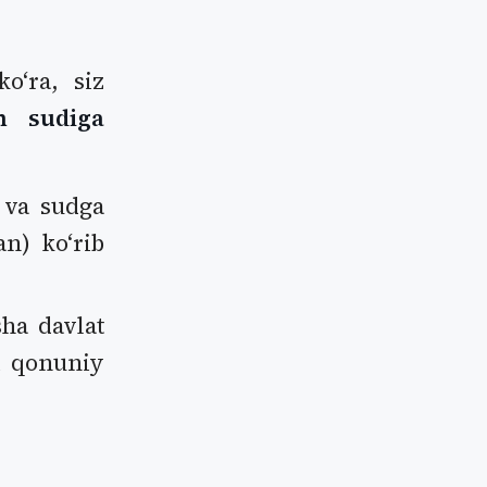
oʻra, siz
on sudiga
a va sudga
an) koʻrib
sha davlat
i qonuniy