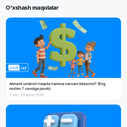
O'xshash maqolalar
Aliment undirish haqida hamma narsani bilasizmi? (Eng
muhim 7 savolga javob)
2
min ·
23 aprel 2026