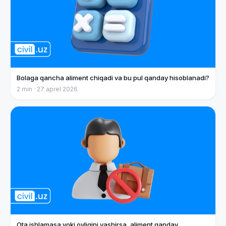
Bolaga qancha aliment chiqadi va bu pul qanday hisoblanadi?
2
min ·
27 aprel 2026
Ota ishlamasa yoki oyligini yashirsa, aliment qanday