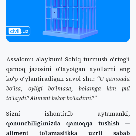
Assalomu alaykum! Sobiq turmush oʻrtogʻi
qamoq jazosini oʻtayotgan ayollarni eng
koʻp oʻylantiradigan savol shu:
“U qamoqda
boʻlsa, oyligi boʻlmasa, bolamga kim pul
toʻlaydi? Aliment bekor boʻladimi?”
Sizni ishontirib aytamanki,
qonunchiligimizda qamoqqa tushish —
aliment toʻlamaslikka uzrli sabab