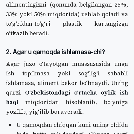
alimentingizni (qonunda belgilangan 25%,
33% yoki 50% miqdorida) ushlab qoladi va
toʻgʻridan-toʻgʻri plastik kartangizga
oʻtkazib beradi.
2. Agar u qamoqda ishlamasa-chi?
Agar jazo oʻtayotgan muassasasida unga
ish topilmasa yoki sogʻligʻi sababli
ishlamasa, aliment bekor boʻlmaydi. Uning
qarzi
Oʻzbekistondagi oʻrtacha oylik ish
haqi
miqdoridan hisoblanib, boʻyniga
yozilib, yigʻilib boraveradi.
U qamoqdan chiqqan kuni uning oldida