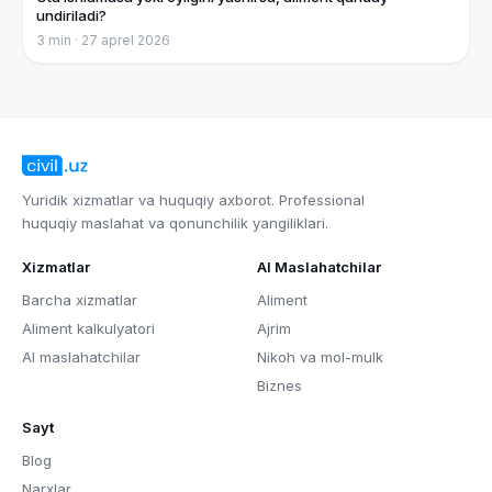
undiriladi?
3
min ·
27 aprel 2026
Yuridik xizmatlar va huquqiy axborot. Professional
huquqiy maslahat va qonunchilik yangiliklari.
Xizmatlar
AI Maslahatchilar
Barcha xizmatlar
Aliment
Aliment kalkulyatori
Ajrim
AI maslahatchilar
Nikoh va mol-mulk
Biznes
Sayt
Blog
Narxlar