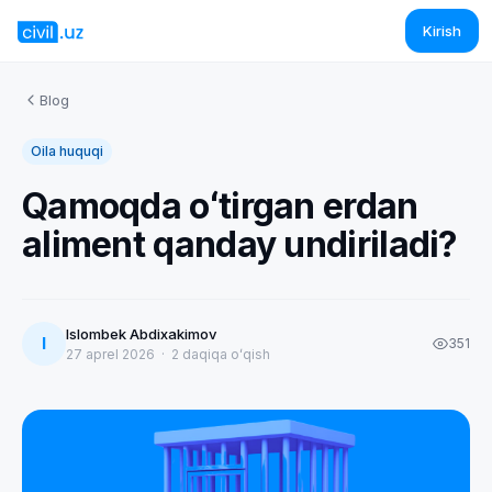
Kirish
Blog
Oila huquqi
Qamoqda oʻtirgan erdan
aliment qanday undiriladi?
Islombek Abdixakimov
I
351
27 aprel 2026
·
2
daqiqa oʻqish