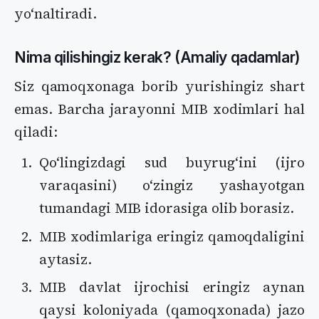
yoʻnaltiradi.
Nima qilishingiz kerak? (Amaliy qadamlar)
Siz qamoqxonaga borib yurishingiz shart
emas. Barcha jarayonni MIB xodimlari hal
qiladi:
Qoʻlingizdagi sud buyrugʻini (ijro
varaqasini) oʻzingiz yashayotgan
tumandagi MIB idorasiga olib borasiz.
MIB xodimlariga eringiz qamoqdaligini
aytasiz.
MIB davlat ijrochisi eringiz aynan
qaysi koloniyada (qamoqxonada) jazo