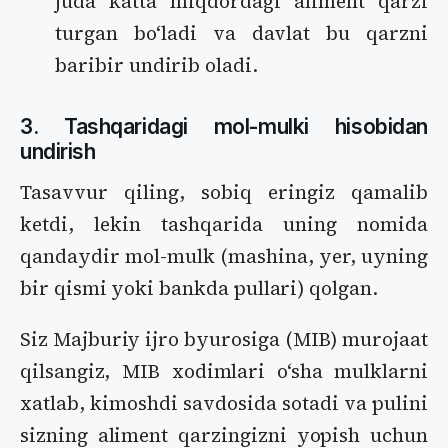
juda katta miqdordagi aliment qarzi
turgan boʻladi va davlat bu qarzni
baribir undirib oladi.
3. Tashqaridagi mol-mulki hisobidan
undirish
Tasavvur qiling, sobiq eringiz qamalib
ketdi, lekin tashqarida uning nomida
qandaydir mol-mulk (mashina, yer, uyning
bir qismi yoki bankda pullari) qolgan.
Siz Majburiy ijro byurosiga (MIB) murojaat
qilsangiz, MIB xodimlari oʻsha mulklarni
xatlab, kimoshdi savdosida sotadi va pulini
sizning aliment qarzingizni yopish uchun