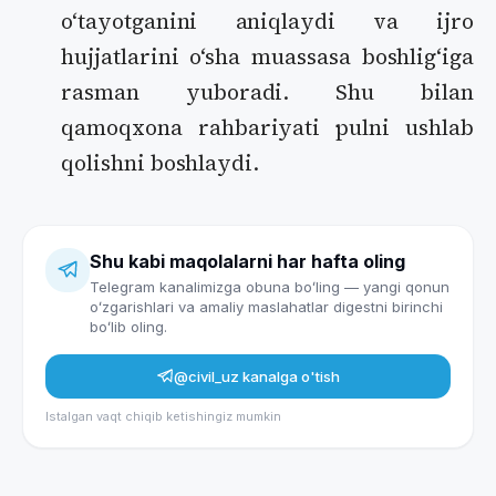
oʻtayotganini aniqlaydi va ijro
hujjatlarini oʻsha muassasa boshligʻiga
rasman yuboradi. Shu bilan
qamoqxona rahbariyati pulni ushlab
qolishni boshlaydi.
Shu kabi maqolalarni har hafta oling
Telegram kanalimizga obuna boʻling — yangi qonun
oʻzgarishlari va amaliy maslahatlar digestni birinchi
boʻlib oling.
@civil_uz
kanalga o'tish
Istalgan vaqt chiqib ketishingiz mumkin