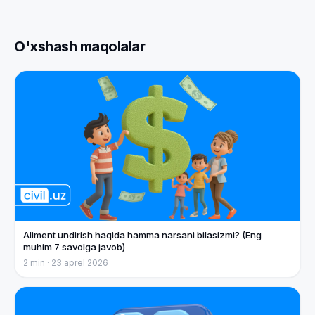
O'xshash maqolalar
Aliment undirish haqida hamma narsani bilasizmi? (Eng
muhim 7 savolga javob)
2
min ·
23 aprel 2026