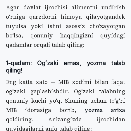
Agar davlat ijrochisi alimentni undirish
oʻrniga qarzdorni himoya qilayotgandek
tuyulsa yoki ishni asossiz choʻzayotgan
boʻlsa, qonuniy haqqingizni quyidagi
qadamlar orqali talab qiling:
1-qadam: Ogʻzaki emas, yozma talab
qiling!
Eng katta xato — MIB xodimi bilan faqat
ogʻzaki gaplashishdir. Ogʻzaki talabning
qonuniy kuchi yoʻq. Shuning uchun toʻgʻri
MIB idorasiga borib,
yozma ariza
qoldiring. Arizangizda ijrochidan
quyidagilarni aniq talab qiling: