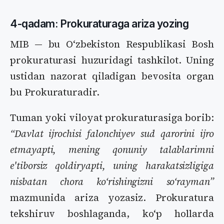
4-qadam: Prokuraturaga ariza yozing
MIB — bu Oʻzbekiston Respublikasi Bosh
prokuraturasi huzuridagi tashkilot. Uning
ustidan nazorat qiladigan bevosita organ
bu Prokuraturadir.
Tuman yoki viloyat prokuraturasiga borib:
“Davlat ijrochisi falonchiyev sud qarorini ijro
etmayapti, mening qonuniy talablarimni
e'tiborsiz qoldiryapti, uning harakatsizligiga
nisbatan chora koʻrishingizni soʻrayman”
mazmunida ariza yozasiz. Prokuratura
tekshiruv boshlaganda, koʻp hollarda