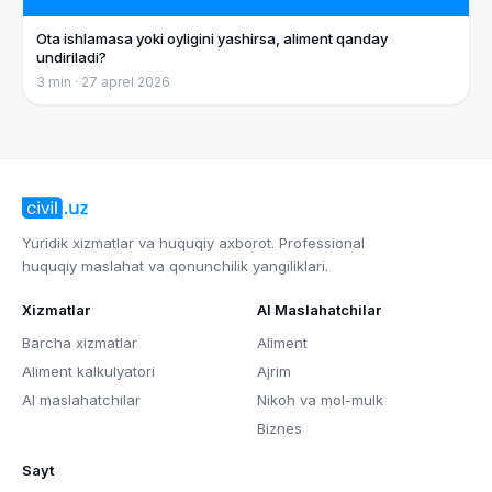
Ota ishlamasa yoki oyligini yashirsa, aliment qanday
undiriladi?
3
min ·
27 aprel 2026
Yuridik xizmatlar va huquqiy axborot. Professional
huquqiy maslahat va qonunchilik yangiliklari.
Xizmatlar
AI Maslahatchilar
Barcha xizmatlar
Aliment
Aliment kalkulyatori
Ajrim
AI maslahatchilar
Nikoh va mol-mulk
Biznes
Sayt