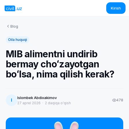
Kirish
Blog
Oila huquqi
MIB alimentni undirib
bermay choʻzayotgan
boʻlsa, nima qilish kerak?
Islombek Abdixakimov
I
478
27 aprel 2026
·
2
daqiqa oʻqish