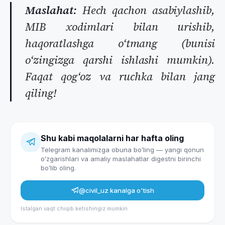
Maslahat:
Hech qachon asabiylashib,
MIB xodimlari bilan urishib,
haqoratlashga oʻtmang (bunisi
oʻzingizga qarshi ishlashi mumkin).
Faqat qogʻoz va ruchka bilan jang
qiling!
Shu kabi maqolalarni har hafta oling
Telegram kanalimizga obuna boʻling — yangi qonun
oʻzgarishlari va amaliy maslahatlar digestni birinchi
boʻlib oling.
@civil_uz
kanalga o'tish
Istalgan vaqt chiqib ketishingiz mumkin