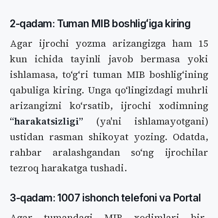
2-qadam: Tuman MIB boshligʻiga kiring
Agar ijrochi yozma arizangizga ham 15
kun ichida tayinli javob bermasa yoki
ishlamasa, toʻgʻri tuman MIB boshligʻining
qabuliga kiring. Unga qoʻlingizdagi muhrli
arizangizni koʻrsatib, ijrochi xodimning
“harakatsizligi”
(ya'ni ishlamayotgani)
ustidan rasman shikoyat yozing. Odatda,
rahbar aralashgandan soʻng ijrochilar
tezroq harakatga tushadi.
3-qadam: 1007 ishonch telefoni va Portal
Agar tumandagi MIB xodimlari bir-