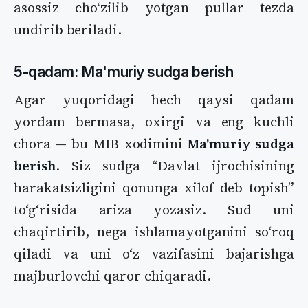
asossiz choʻzilib yotgan pullar tezda
undirib beriladi.
5-qadam: Ma'muriy sudga berish
Agar yuqoridagi hech qaysi qadam
yordam bermasa, oxirgi va eng kuchli
chora — bu MIB xodimini
Ma'muriy sudga
berish
. Siz sudga “Davlat ijrochisining
harakatsizligini qonunga xilof deb topish”
toʻgʻrisida ariza yozasiz. Sud uni
chaqirtirib, nega ishlamayotganini soʻroq
qiladi va uni oʻz vazifasini bajarishga
majburlovchi qaror chiqaradi.