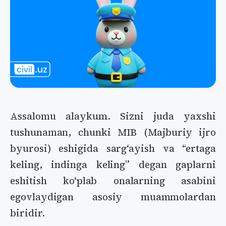
Assalomu alaykum. Sizni juda yaxshi
tushunaman, chunki MIB (Majburiy ijro
byurosi) eshigida sargʻayish va “ertaga
keling, indinga keling” degan gaplarni
eshitish koʻplab onalarning asabini
egovlaydigan asosiy muammolardan
biridir.