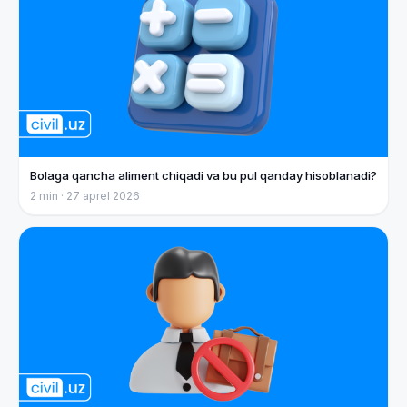
Bolaga qancha aliment chiqadi va bu pul qanday hisoblanadi?
2
min ·
27 aprel 2026