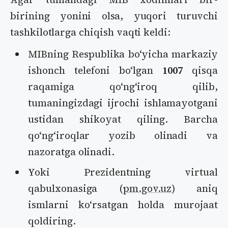
birining yonini olsa, yuqori turuvchi
tashkilotlarga chiqish vaqti keldi:
MIBning Respublika boʻyicha markaziy
ishonch telefoni boʻlgan
1007
qisqa
raqamiga qoʻngʻiroq qilib,
tumaningizdagi ijrochi ishlamayotgani
ustidan shikoyat qiling. Barcha
qoʻngʻiroqlar yozib olinadi va
nazoratga olinadi.
Yoki Prezidentning virtual
qabulxonasiga (
pm.gov.uz
) aniq
ismlarni koʻrsatgan holda murojaat
qoldiring.