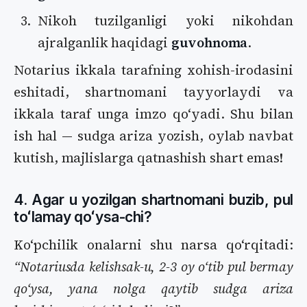
Nikoh tuzilganligi yoki nikohdan
ajralganlik haqidagi
guvohnoma
.
Notarius ikkala tarafning xohish-irodasini
eshitadi, shartnomani tayyorlaydi va
ikkala taraf unga imzo qoʻyadi. Shu bilan
ish hal — sudga ariza yozish, oylab navbat
kutish, majlislarga qatnashish shart emas!
4. Agar u yozilgan shartnomani buzib, pul
toʻlamay qoʻysa-chi?
Koʻpchilik onalarni shu narsa qoʻrqitadi:
“Notariusda kelishsak-u, 2-3 oy oʻtib pul bermay
qoʻysa, yana nolga qaytib sudga ariza