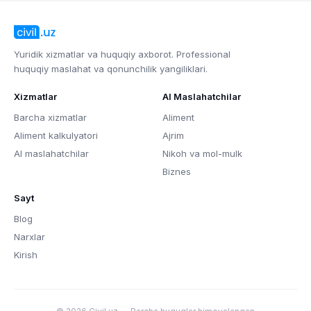
Yuridik xizmatlar va huquqiy axborot. Professional
huquqiy maslahat va qonunchilik yangiliklari.
Xizmatlar
AI Maslahatchilar
Barcha xizmatlar
Aliment
Aliment kalkulyatori
Ajrim
AI maslahatchilar
Nikoh va mol-mulk
Biznes
Sayt
Blog
Narxlar
Kirish