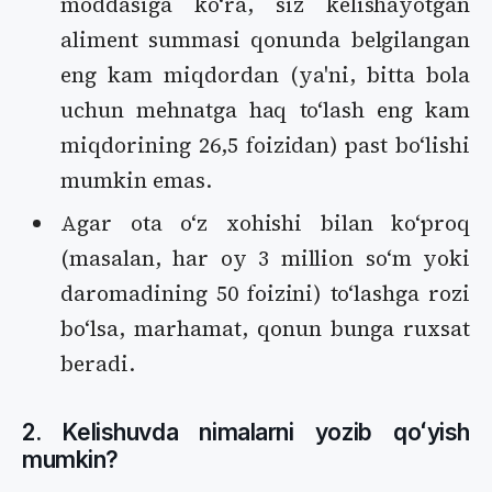
moddasiga koʻra, siz kelishayotgan
aliment summasi qonunda belgilangan
eng kam miqdordan (ya'ni, bitta bola
uchun mehnatga haq toʻlash eng kam
miqdorining 26,5 foizidan) past boʻlishi
mumkin emas.
Agar ota oʻz xohishi bilan koʻproq
(masalan, har oy 3 million soʻm yoki
daromadining 50 foizini) toʻlashga rozi
boʻlsa, marhamat, qonun bunga ruxsat
beradi.
2. Kelishuvda nimalarni yozib qoʻyish
mumkin?