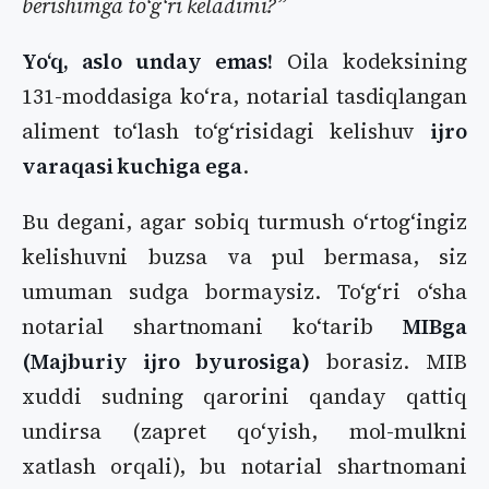
berishimga toʻgʻri keladimi?”
Yoʻq, aslo unday emas!
Oila kodeksining
131-moddasiga koʻra, notarial tasdiqlangan
aliment toʻlash toʻgʻrisidagi kelishuv
ijro
varaqasi kuchiga ega
.
Bu degani, agar sobiq turmush oʻrtogʻingiz
kelishuvni buzsa va pul bermasa, siz
umuman sudga bormaysiz. Toʻgʻri oʻsha
notarial shartnomani koʻtarib
MIBga
(Majburiy ijro byurosiga)
borasiz. MIB
xuddi sudning qarorini qanday qattiq
undirsa (zapret qoʻyish, mol-mulkni
xatlash orqali), bu notarial shartnomani