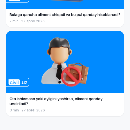
Bolaga qancha aliment chiqadi va bu pul qanday hisoblanadi?
2
min ·
27 aprel 2026
Ota ishlamasa yoki oyligini yashirsa, aliment qanday
undiriladi?
3
min ·
27 aprel 2026