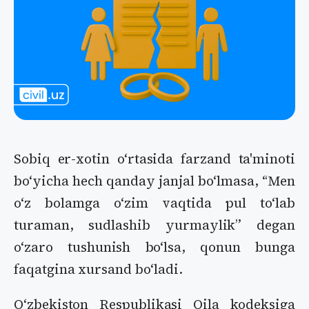
Sobiq er-xotin oʻrtasida farzand ta'minoti
boʻyicha hech qanday janjal boʻlmasa, “Men
oʻz bolamga oʻzim vaqtida pul toʻlab
turaman, sudlashib yurmaylik” degan
oʻzaro tushunish boʻlsa, qonun bunga
faqatgina xursand boʻladi.
Oʻzbekiston Respublikasi Oila kodeksiga