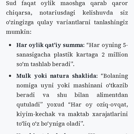
Sud faqat oylik maoshga qarab qaror
chiqarsa, notariusdagi kelishuvda siz
oʻzingizga qulay variantlarni tanlashingiz
mumkin:
Har oylik qat'iy summa:
“Har oyning 5-
sanasigacha plastik kartaga 2 million
soʻm tashlab beradi”.
Mulk yoki natura shaklida:
“Bolaning
nomiga uyni yoki mashinani oʻtkazib
beradi va shu bilan alimentdan
qutuladi” yoxud “Har oy oziq-ovqat,
kiyim-kechak va maktab xarajatlarini
toʻliq oʻz boʻyniga oladi”.