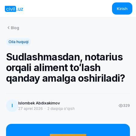
Kirish
Blog
Oila huquqi
Sudlashmasdan, notarius
orqali aliment toʻlash
qanday amalga oshiriladi?
Islombek Abdixakimov
I
329
27 aprel 2026
·
2
daqiqa oʻqish