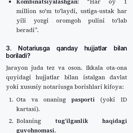
Kombinatsiyalashgan:
“Har oy 1
million soʻm toʻlaydi, ustiga-ustak har
yili yozgi oromgoh pulini toʻlab
beradi”.
3. Notariusga qanday hujjatlar bilan
boriladi?
Jarayon juda tez va oson. Ikkala ota-ona
quyidagi hujjatlar bilan istalgan davlat
yoki xususiy notariusga borishlari kifoya:
Ota va onaning
pasporti
(yoki ID
kartasi).
Bolaning
tugʻilganlik haqidagi
guvohnomasi
.