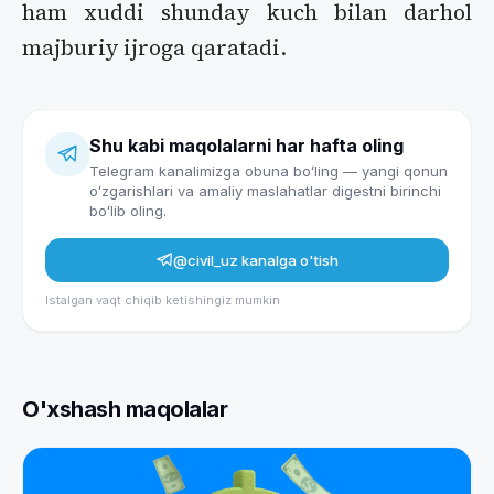
ham xuddi shunday kuch bilan darhol
majburiy ijroga qaratadi.
Shu kabi maqolalarni har hafta oling
Telegram kanalimizga obuna boʻling — yangi qonun
oʻzgarishlari va amaliy maslahatlar digestni birinchi
boʻlib oling.
@civil_uz
kanalga o'tish
Istalgan vaqt chiqib ketishingiz mumkin
O'xshash maqolalar