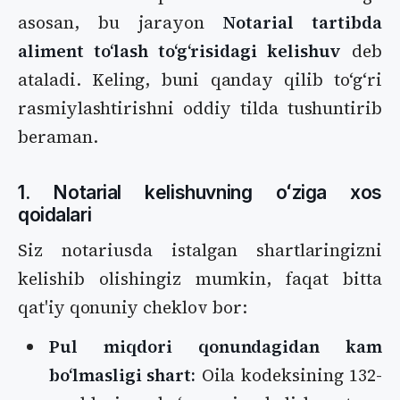
asosan, bu jarayon
Notarial tartibda
aliment toʻlash toʻgʻrisidagi kelishuv
deb
ataladi. Keling, buni qanday qilib toʻgʻri
rasmiylashtirishni oddiy tilda tushuntirib
beraman.
1. Notarial kelishuvning oʻziga xos
qoidalari
Siz notariusda istalgan shartlaringizni
kelishib olishingiz mumkin, faqat bitta
qat'iy qonuniy cheklov bor:
Pul miqdori qonundagidan kam
boʻlmasligi shart:
Oila kodeksining 132-