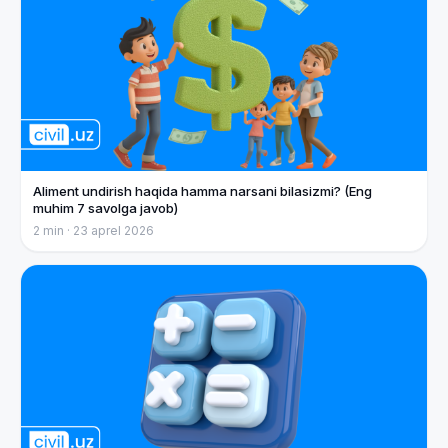
Aliment undirish haqida hamma narsani bilasizmi? (Eng
muhim 7 savolga javob)
2
min ·
23 aprel 2026